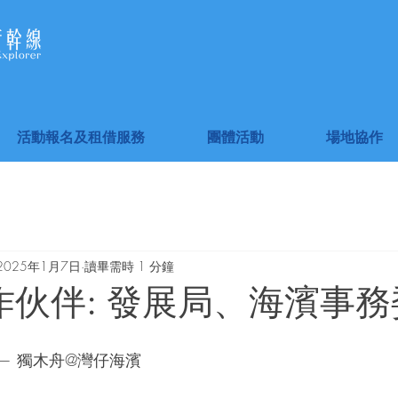
活動報名及租借服務
團體活動
場地協作
2025年1月7日
讀畢需時 1 分鐘
作伙伴: 發展局、海濱事
 — 獨木舟@灣仔海濱