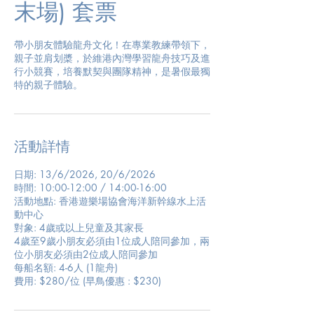
末場) 套票
帶小朋友體驗龍舟文化！在專業教練帶領下，
親子並肩划槳，於維港內灣學習龍舟技巧及進
行小競賽，培養默契與團隊精神，是暑假最獨
特的親子體驗。
活動詳情
日期: 13/6/2026, 20/6/2026
時間: 10:00-12:00 / 14:00-16:00
活動地點: 香港遊樂場協會海洋新幹線水上活
動中心
對象: 4歲或以上兒童及其家長
4歲至9歲小朋友必須由1位成人陪同參加，兩
位小朋友必須由2位成人陪同參加
每船名額: 4-6人 (1龍舟)
費用: $280/位 (早鳥優惠 : $230)