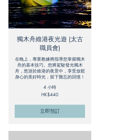
獨木舟維港夜光遊 (太古
職員會)
在晚上，專業教練將指導您掌握獨木
舟的基本技巧。您將駕駛發光獨木
舟，悠游於維港的夜景中，享受放鬆
身心的美好時光，留下難忘的回憶！
4 小時
440
HK$440
港
元
立即預訂