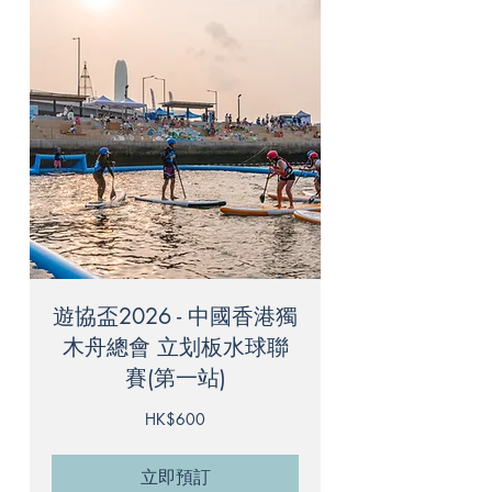
遊協盃2026 - 中國香港獨
木舟總會 立划板水球聯
賽(第一站)
600
HK$600
港
元
立即預訂