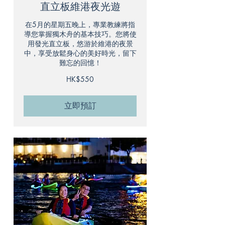
直立板維港夜光遊
在5月的星期五晚上，專業教練將指
導您掌握獨木舟的基本技巧。您將使
用發光直立板，悠游於維港的夜景
中，享受放鬆身心的美好時光，留下
難忘的回憶！
550
HK$550
港
元
立即預訂