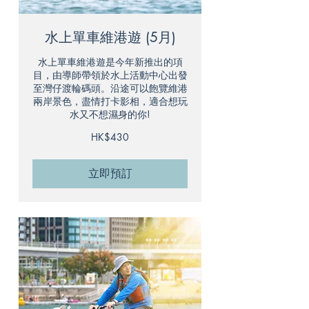
水上單車維港遊 (5月)
水上單車維港遊是今年新推出的項
目，由導師帶領於水上活動中心出發
至灣仔渡輪碼頭。沿途可以飽覽維港
兩岸景色，盡情打卡影相，適合想玩
水又不想濕身的你!
430
HK$430
港
元
立即預訂