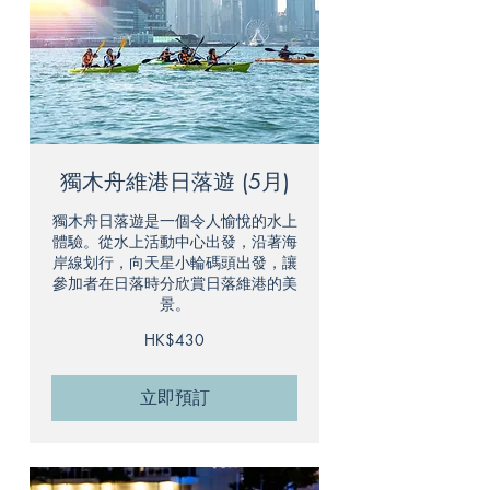
獨木舟維港日落遊 (5月)
獨木舟日落遊是一個令人愉悅的水上
體驗。從水上活動中心出發，沿著海
岸線划行，向天星小輪碼頭出發，讓
參加者在日落時分欣賞日落維港的美
景。
430
HK$430
港
元
立即預訂