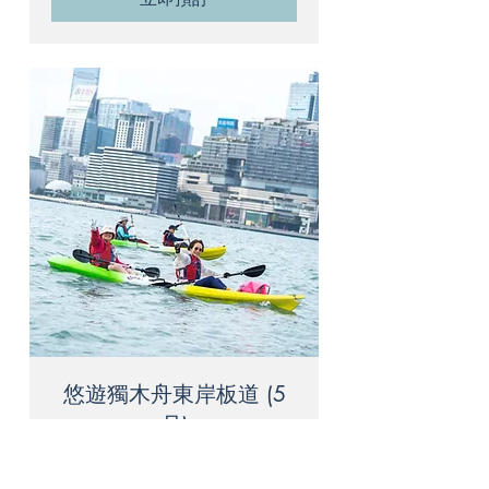
悠遊獨木舟東岸板道 (5
月)
獨木舟遊東岸板道是一條嶄新的路
線。沿著銅鑼灣避風塘外划行，路經