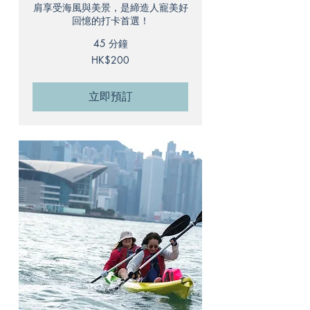
肩享受海風與美景，是締造人寵美好
回憶的打卡首選！
45 分鐘
200
HK$200
港
元
立即預訂