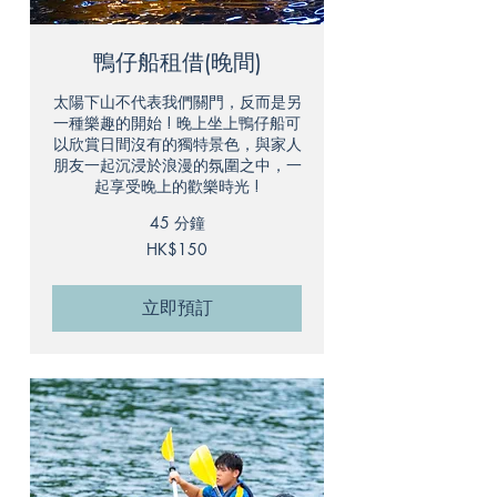
鴨仔船租借(晚間)
太陽下山不代表我們關門，反而是另
一種樂趣的開始 ! 晚上坐上鴨仔船可
以欣賞日間沒有的獨特景色，與家人
朋友一起沉浸於浪漫的氛圍之中，一
起享受晚上的歡樂時光 !
45 分鐘
150
HK$150
港
元
立即預訂