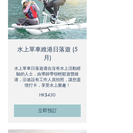
水上單車維港日落遊 (5
月)
水上單車日落遊適合沒有水上活動經
驗的人士，由導師帶領輕鬆遊覽維
港，沿途設有工作人員拍照，讓您盡
情打卡，享受水上樂趣！
430
HK$430
港
元
立即預訂