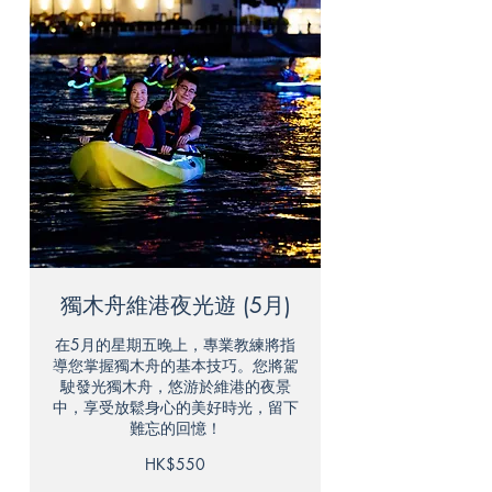
獨木舟維港夜光遊 (5月)
在5月的星期五晚上，專業教練將指
導您掌握獨木舟的基本技巧。您將駕
駛發光獨木舟，悠游於維港的夜景
中，享受放鬆身心的美好時光，留下
難忘的回憶！
550
HK$550
港
元