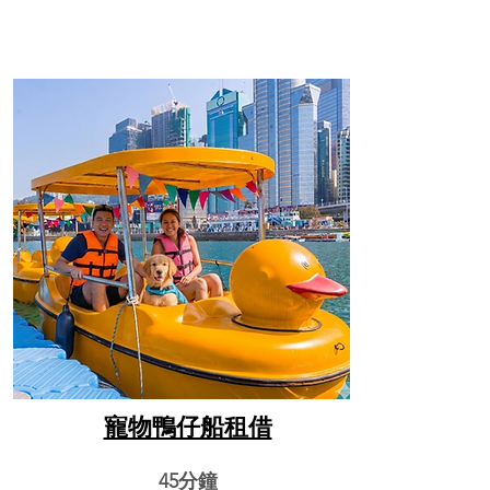
寵物鴨仔船租借
45分鐘