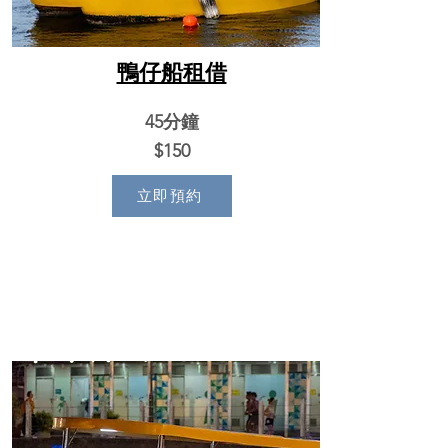
鴨仔船租借
45分鐘
$150
立即預約