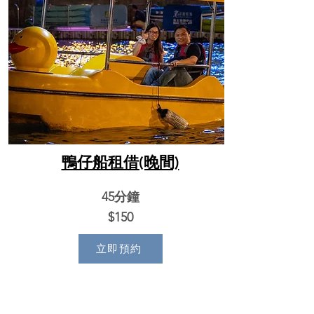
鴨仔船租借(晚間)
45分鐘
$150
立即預約