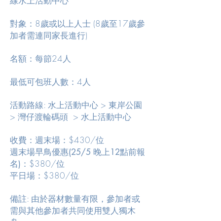
線水上活動中心
對象：8歲或以上人士 (8歲至17歲參
加者需連同家長進行)
名額：每節24人
最低可包班人數：4人
​活動路線: 水上活動中心 > 東岸公園
> 灣仔渡輪碼頭 > 水上活動中心
收費：週末場：$430/位
週末場早鳥優惠
(25/5 晚上12點前報
：$380/位
名)
平日場：$380/位
備註: 由於器材數量有限，參加者或
需與其他參加者共同使用雙人獨木