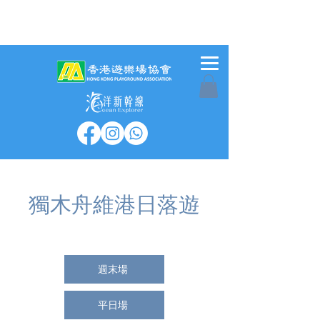
獨木舟維港日落遊
週末場
平日場