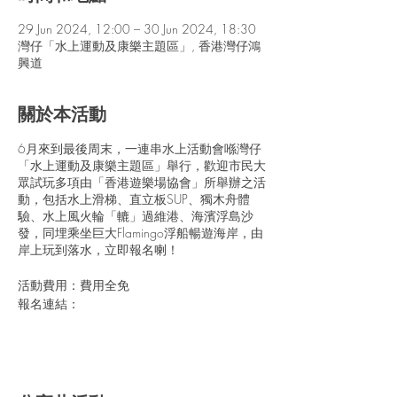
29 Jun 2024, 12:00 – 30 Jun 2024, 18:30
灣仔「水上運動及康樂主題區」, 香港灣仔鴻
興道
關於本活動
6月來到最後周末，一連串水上活動會喺灣仔
「水上運動及康樂主題區」舉行，歡迎市民大
眾試玩多項由「香港遊樂場協會」所舉辦之活
動，包括水上滑梯、直立板SUP、獨木舟體
驗、水上風火輪「轆」過維港、海濱浮島沙
發，同埋乘坐巨大Flamingo浮船暢遊海岸，由
岸上玩到落水，立即報名喇！
活動費用：費用全免
報名連結：
對象︰* 項目：6歲或以上人士 ( 6 - 11歲人士
必須由一名成人共同報名參與活動)
# 項目：8歲或以上人士 ( 8 - 11歲人士必須由
一名成人共同報名參與活動) @項目：任何人