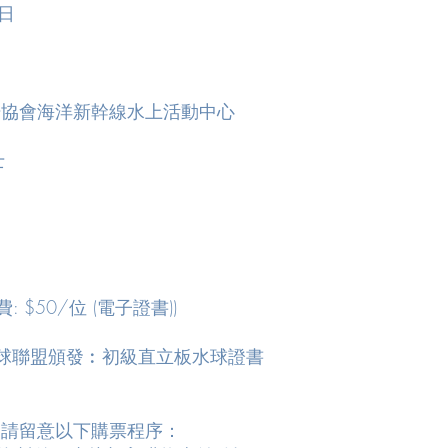
日
場協會海洋新幹線水上活動中心
士
: $50/位 (電子證書))
水球聯盟頒發︰初級直立板水球證書
，請留意以下購票程序：