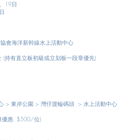
19日
日
場協會海洋新幹線水上活動中心
 (持有直立板初級或立划板一段章優先)
心 > 東岸公園 > 灣仔渡輪碼頭 > 水上活動中心
優惠: $500/位)